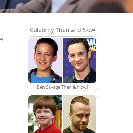
Celebrity Then and Now
og
Ben Savage Then & Now!